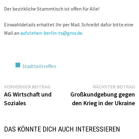
Der bezirkliche Stammtisch ist offen für Alle!
Einwahldetails erhaltet Ihr per Mail. Schreibt dafür bitte eine
Mail an
aufstehen-berlin-ts@gmx.de
.
Stadtteiltreffen
Beitragsnavigation
Vorheriger
N
VORHERIGER BEITRAG
NÄCHSTER BEITRAG
Beitrag:
Be
AG Wirtschaft und
Großkundgebung gegen
Soziales
den Krieg in der Ukraine
DAS KÖNNTE DICH AUCH INTERESSIEREN