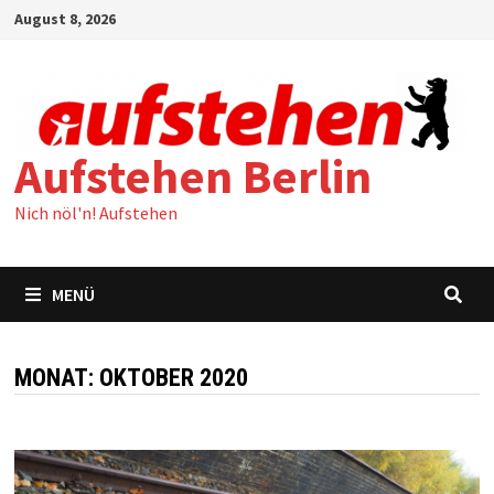
Zum
August 8, 2026
Inhalt
springen
Aufstehen Berlin
Nich nöl'n! Aufstehen
MENÜ
MONAT:
OKTOBER 2020