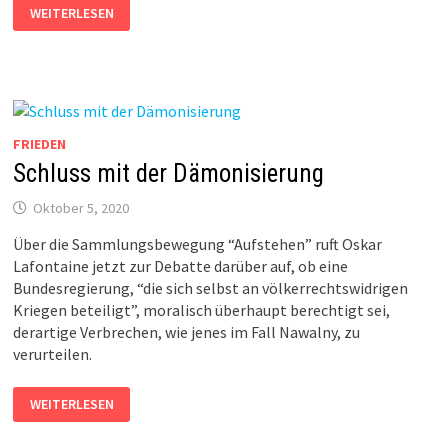
GEMEINWIRTSCHAFT*
WEITERLESEN
STATT
MARKTRADIKALISMUS
FRIEDEN
Schluss mit der Dämonisierung
Oktober 5, 2020
Über die Sammlungsbewegung “Aufstehen” ruft Oskar
Lafontaine jetzt zur Debatte darüber auf, ob eine
Bundesregierung, “die sich selbst an völkerrechtswidrigen
Kriegen beteiligt”, moralisch überhaupt berechtigt sei,
derartige Verbrechen, wie jenes im Fall Nawalny, zu
verurteilen.
SCHLUSS
WEITERLESEN
MIT
DER
DÄMONISIERUNG