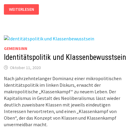
„VON
WEITERLESEN
DER
MAAS
BIS
AN
DIE
MEMEL“
GEMEINSINN
Identitätspolitik und Klassenbewusstsein
Oktober 11, 2020
Nach jahrzehntelanger Dominanz einer mikropolitischen
Identitätspolitik im linken Diskurs, erwacht der
makropolitische „Klassenkampf“ zu neuem Leben. Der
Kapitalismus in Gestalt des Neoliberalismus lässt wieder
deutlich zuweisbare Klassen mit jeweils eindeutigen
Interessen hervortreten, und einen „Klassenkampf von
Oben“, der das Konzept von Klassen und Klassenkampf
unvermeidbar macht.