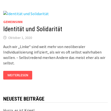
GEMEINSINN
Identität und Solidarität
Oktober 1, 2020
Auch wir „Linke“ sind weit mehr von neoliberaler
Individualisierung infiziert, als wir es oft selbst wahrhaben
wollen. – Selbstredend merken Andere das meist eher als wir
selbst.
IDENTITÄT
WEITERLESEN
UND
SOLIDARITÄT
NEUESTE BEITRÄGE
Hurra, es ist Krieg!