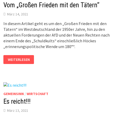
Vom „Großen Frieden mit den Tätern“
März 14, 2021
In diesem Artikel geht es um den „Großen Frieden mit den
Tätern“ im Westdeutschland der 1950er Jahre, hin zu den
aktuellen Forderungen der AfD und der Neuen Rechten nach
einem Ende des „Schuldkults“ einschließlich Höckes
„erinnerungspolitische Wende um 180°“.
VOM
WEITERLESEN
„GROSSEN F
RIEDEN M
IT D
EN T
ÄTERN“
GEMEINSINN
/
WIRTSCHAFT
Es reicht!!!
März 13, 2021