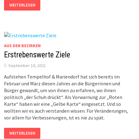
LIESSE S
WEITERLESEN
ICH M
IT D
ER P
ARTEI „
DIE L
INKE“ S
TAAT M
ACHEN?
AUS DEN BEZIRKEN
Erstrebenswerte Ziele
September 10, 2021
Aufstehen Tempelhof & Mariendorf hat sich bereits im
Februar und März diesen Jahres an die Bürgerinnen und
Bürger gewandt, um von ihnen zu erfahren, wo ihnen
politisch „der Schuh drückt“. Als Vorwarnung zur „Roten
Karte“ haben wir eine „Gelbe Karte“ eingesetzt. Und so
wollten wir es auch verstanden wissen. Für Veränderungen,
vor allem für Verbesserungen, ist es nie zu spät.
ERSTREBENSWERTE
WEITERLESEN
ZIELE