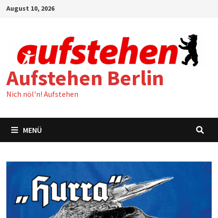
Zum
August 10, 2026
Inhalt
springen
Aufstehen Berlin
Nich nöl'n! Aufstehen
MENÜ