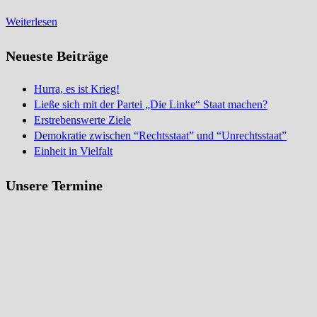
Jung
Weiterlesen
und
Alt
Neueste Beiträge
solidarisch
für
Hurra, es ist Krieg!
eine
Ließe sich mit der Partei „Die Linke“ Staat machen?
auskömmliche
Erstrebenswerte Ziele
Rente
Demokratie zwischen “Rechtsstaat” und “Unrechtsstaat”
Einheit in Vielfalt
Unsere Termine