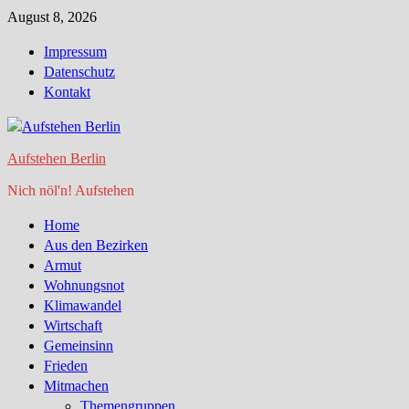
Zum
August 8, 2026
Inhalt
Impressum
springen
Datenschutz
Kontakt
Aufstehen Berlin
Nich nöl'n! Aufstehen
Home
Aus den Bezirken
Armut
Wohnungsnot
Klimawandel
Wirtschaft
Gemeinsinn
Frieden
Mitmachen
Themengruppen