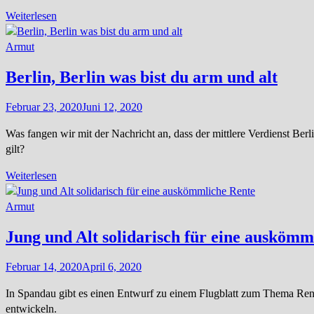
Armut
Weiterlesen
in
Lichtenberg
Armut
konkret
Berlin, Berlin was bist du arm und alt
Februar 23, 2020
Juni 12, 2020
Was fangen wir mit der Nachricht an, dass der mittlere Verdienst Ber
gilt?
Berlin,
Weiterlesen
Berlin
was
Armut
bist
Jung und Alt solidarisch für eine auskömm
du
arm
Februar 14, 2020
April 6, 2020
und
alt
In Spandau gibt es einen Entwurf zu einem Flugblatt zum Thema Rente
entwickeln.