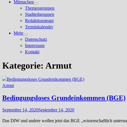
Mitmachen
Untermenü
Themengruppen
anzeigen
Stadtteilgruppen
Redaktionsteam
Terminkalender
Mehr
Untermenü
Datenschutz
anzeigen
Impressum
Kontakt
Kategorie:
Armut
Armut
Bedingungsloses Grundeinkommen (BGE)
September 14, 2020
September 14, 2020
Das DIW und andere wollen jetzt das BGE „wissenschaftlich untersuc