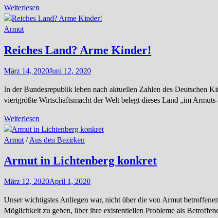
Bedingungsloses
Weiterlesen
Grundeinkommen
(BGE)
Armut
Reiches Land? Arme Kinder!
März 14, 2020
Juni 12, 2020
In der Bundesrepublik leben nach aktuellen Zahlen des Deutschen Kin
viertgrößte Wirtschaftsmacht der Welt belegt dieses Land „im Armuts-R
Reiches
Weiterlesen
Land?
Arme
Armut
/
Aus den Bezirken
Kinder!
Armut in Lichtenberg konkret
März 12, 2020
April 1, 2020
Unser wichtigstes Anliegen war, nicht über die von Armut betroffene
Möglichkeit zu geben, über ihre existentiellen Probleme als Betroffene