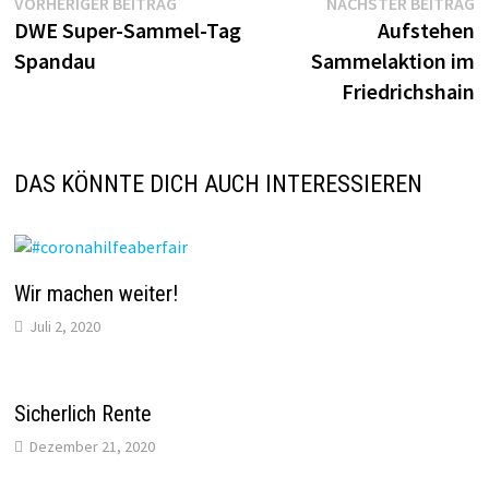
Beitragsnavigation
Vorheriger
N
VORHERIGER BEITRAG
NÄCHSTER BEITRAG
Beitrag:
Be
DWE Super-Sammel-Tag
Aufstehen
Spandau
Sammelaktion im
Friedrichshain
DAS KÖNNTE DICH AUCH INTERESSIEREN
Wir machen weiter!
Juli 2, 2020
Sicherlich Rente
Dezember 21, 2020