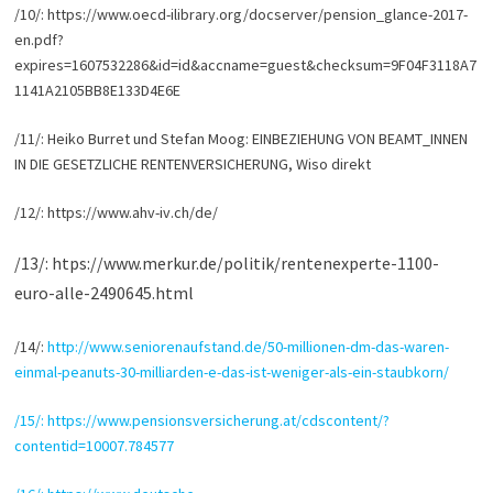
/10/: https://www.oecd-ilibrary.org/docserver/pension_glance-2017-
en.pdf?
expires=1607532286&id=id&accname=guest&checksum=9F04F3118A7
1141A2105BB8E133D4E6E
/11/: Heiko Burret und Stefan Moog: EINBEZIEHUNG VON BEAMT_INNEN
IN DIE GESETZLICHE RENTENVERSICHERUNG, Wiso direkt
/12/: https://www.ahv-iv.ch/de/
/13/: htps://www.merkur.de/politik/rentenexperte-1100-
euro-alle-2490645.html
/14/:
http://www.seniorenaufstand.de/50-millionen-dm-das-waren-
einmal-peanuts-30-milliarden-e-das-ist-weniger-als-ein-staubkorn/
/15/: https://www.pensionsversicherung.at/cdscontent/?
contentid=10007.784577