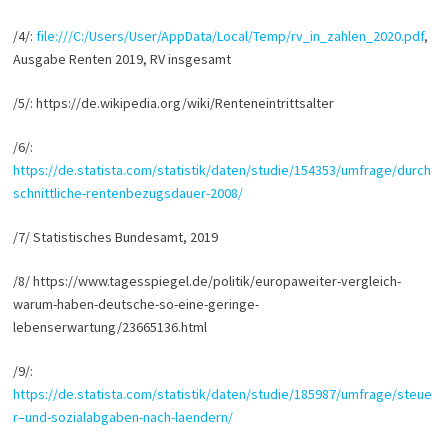
/4/:
file:///C:/Users/User/AppData/Local/Temp/rv_in_zahlen_2020.pdf
,
Ausgabe Renten 2019, RV insgesamt
/5/: https://de.wikipedia.org/wiki/Renteneintrittsalter
/6/:
https://de.statista.com/statistik/daten/studie/154353/umfrage/durch
schnittliche-rentenbezugsdauer-2008/
/7/ Statistisches Bundesamt, 2019
/8/ https://www.tagesspiegel.de/politik/europaweiter-vergleich-
warum-haben-deutsche-so-eine-geringe-
lebenserwartung/23665136.html
/9/:
https://de.statista.com/statistik/daten/studie/185987/umfrage/steue
r–und-sozialabgaben-nach-laendern/