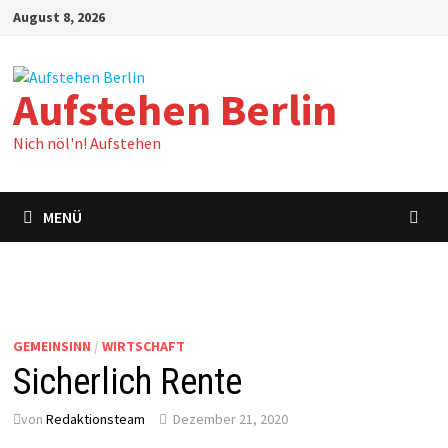
Zum
August 8, 2026
Inhalt
springen
Aufstehen Berlin
Nich nöl'n! Aufstehen
MENÜ
GEMEINSINN
/
WIRTSCHAFT
Sicherlich Rente
von
Redaktionsteam
Dezember 21, 2020