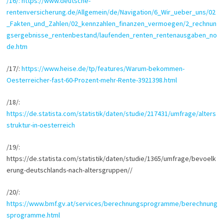
/16/: https://www.deutsche-
rentenversicherung.de/Allgemein/de/Navigation/6_Wir_ueber_uns/02
_Fakten_und_Zahlen/02_kennzahlen_finanzen_vermoegen/2_rechnun
gsergebnisse_rentenbestand/laufenden_renten_rentenausgaben_no
de.htm
/17/:
https://www.heise.de/tp/features/Warum-bekommen-
Oesterreicher-fast-60-Prozent-mehr-Rente-3921398.html
/18/:
https://de.statista.com/statistik/daten/studie/217431/umfrage/alters
struktur-in-oesterreich
/19/:
https://de.statista.com/statistik/daten/studie/1365/umfrage/bevoelk
erung-deutschlands-nach-altersgruppen//
/20/:
https://www.bmf.gv.at/services/berechnungsprogramme/berechnung
sprogramme.html