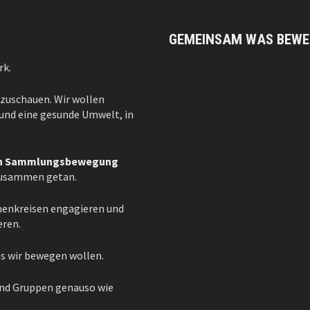
GEMEINSAM WAS BEWE
rk.
 zuschauen. Wir wollen
– und eine gesunde Umwelt, in
ten Sammlungsbewegung
 zusammen getan.
emenkreisen engagieren und
eren.
as wir bewegen wollen.
und Gruppen genauso wie