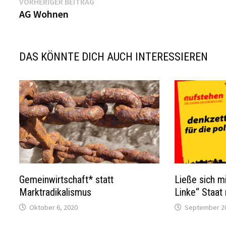
Beitragsnavigation
Vorheriger
VORHERIGER BEITRAG
Beitrag:
AG Wohnen
DAS KÖNNTE DICH AUCH INTERESSIEREN
Gemeinwirtschaft* statt
Ließe sich mi
Marktradikalismus
Linke“ Staat
Oktober 6, 2020
September 20