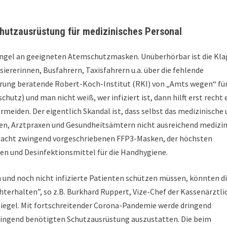
chutzausrüstung für medizinisches Personal
Mangel an geeigneten Atemschutzmasken. Unüberhörbar ist die Kl
iererinnen, Busfahrern, Taxisfahrern u.a. über die fehlende
rung beratende Robert-Koch-Institut (RKI) von „Amts wegen“ fü
hutz) und man nicht weiß, wer infiziert ist, dann hilft erst recht 
meiden. Der eigentlich Skandal ist, dass selbst das medizinische
gen, Arztpraxen und Gesundheitsämtern nicht ausreichend medizin
erdacht zwingend vorgeschriebenen FFP3-Masken, der höchsten
en und Desinfektionsmittel für die Handhygiene.
en und noch nicht infizierte Patienten schützen müssen, könnten d
erhalten”, so z.B. Burkhard Ruppert, Vize-Chef der Kassenärztli
piegel. Mit fortschreitender Corona-Pandemie werde dringend
dringend benötigten Schutzausrüstung auszustatten. Die beim