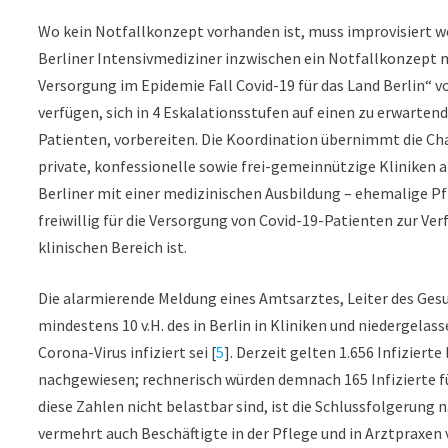
Wo kein Notfallkonzept vorhanden ist, muss improvisiert w
Berliner Intensivmediziner inzwischen ein Notfallkonzept 
Versorgung im Epidemie Fall Covid-19 für das Land Berlin“ v
verfügen, sich in 4 Eskalationsstufen auf einen zu erwarte
Patienten, vorbereiten. Die Koordination übernimmt die Char
private, konfessionelle sowie frei-gemeinnützige Kliniken 
Berliner mit einer medizinischen Ausbildung – ehemalige Pf
freiwillig für die Versorgung von Covid-19-Patienten zur Ver
klinischen Bereich ist.
Die alarmierende Meldung eines Amtsarztes, Leiter des Gesu
mindestens 10 v.H. des in Berlin in Kliniken und niedergela
Corona-Virus infiziert sei [
5
]. Derzeit gelten 1.656 Infizierte
nachgewiesen; rechnerisch würden demnach 165 Infizierte f
diese Zahlen nicht belastbar sind, ist die Schlussfolgerun
vermehrt auch Beschäftigte in der Pflege und in Arztpraxen 