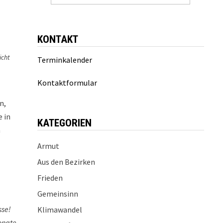
KONTAKT
icht
Terminkalender
Kontaktformular
n,
e in
KATEGORIEN
n
Armut
Aus den Bezirken
Frieden
Gemeinsinn
sse!
Klimawandel
onate