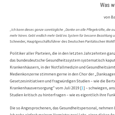
Was wi
von B
„Ich kann dieses ganze sonntägliche „Danke an alle Pflegekräfte, die 
mehr hören. Gebt endlich mehr Geld ins System für bessere Bezahlung 
Schneider, Hauptgeschäftsführer des Deutschen Paritätischen Wohlf
Politiker aller Parteien, die in den letzten Jahrzehnten ga
das bundesdeutsche Gesundheitssystem systematisch kaputtz
Krankenhäusern, in der Notfallmedizin und Gesundheitsäm
Medienkonzerne stimmen gerne in den Chor der „Danksager“ e
Gesetzesinitiativen und fragwürdigen Studien – wie die Be
Krankenhausversorgung” vom Juli 2019 [
1
] – schwiegen, an
Studien kritisch zu hinterfragen – wie es eigentlich ihre F
Die so Angesprochenen, das Gesundheitspersonal, nehmen L
Ich gebe einfach meinem Vermieter zwei Lobs, einen dicken A