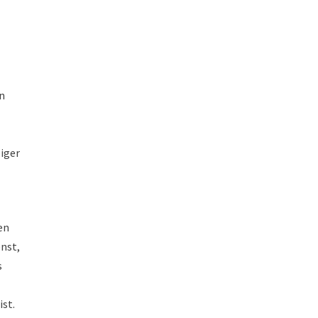
en
iger
d
en
enst,
s
st.