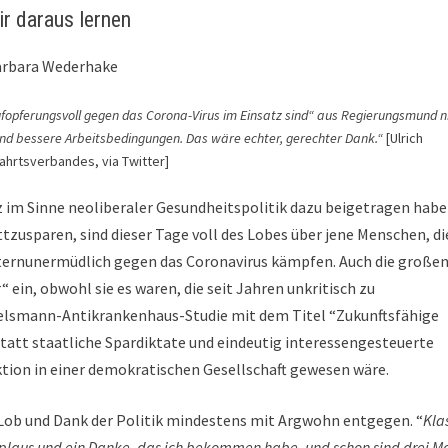
r daraus lernen
arbara Wederhake
aufopferungsvoll gegen das Corona-Virus im Einsatz sind“ aus Regierungsmund n
und bessere Arbeitsbedingungen. Das wäre echter, gerechter Dank.“
[Ulrich
ahrtsverbandes, via Twitter]
nz im Sinne neoliberaler Gesundheitspolitik dazu beigetragen habe
usparen, sind dieser Tage voll des Lobes über jene Menschen, di
ternunermüdlich gegen das Coronavirus kämpfen. Auch die große
in, obwohl sie es waren, die seit Jahren unkritisch zu
rtelsmann-Antikrankenhaus-Studie mit dem Titel “Zukunftsfähige
statt staatliche Spardiktate und eindeutig interessengesteuerte
unktion in einer demokratischen Gesellschaft gewesen wäre.
ob und Dank der Politik mindestens mit Argwohn entgegen. “
Kla
pplaus und ein Danke, das ich bekommen habe, und schon sind drei M