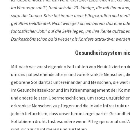
im Voraus gezahlt”, freut sich die 23-Jährige, die mit ihrem 
sorgt die Corona-Krise bei immer mehr Pflegekräften und medi
gefüllten Geldbeutel. Nicht wenige können bereits das eine od
fantastischen Job.” auf die Seite legen, um ihre Rente aufzube
Dankeschöns schon bald wieder als Karriere attraktiver werden 
Gesundheitssystem nic
Mit nach wie vor steigenden Fallzahlen von Neuinfizierten d
um uns nahestehende ältere und vorerkrankte Menschen, die 
geborene Solidarität untereinander und Menschen, die weit m
im Gesundheitssektor und im Krisenmanagement der Kommu
und andere leisten Übermenschliches, um trotz unzureiche
erkrankte Menschen zu pflegen und die lokale Infrastruktur 
jedoch befürchten, dass unser heruntergespartes Gesundheit
kollabieren droht. Insbesondere wenn Pflegepersonal und Ärz
sind, sich auch infizieren und ausfallen.