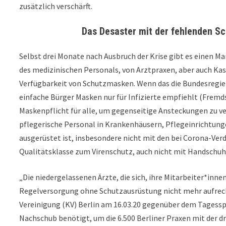
zusätzlich verschärft.
Das Desaster mit der fehlenden S
Selbst drei Monate nach Ausbruch der Krise gibt es einen 
des medizinischen Personals, von Arztpraxen, aber auch Kass
Verfügbarkeit von Schutzmasken. Wenn das die Bundesregie
einfache Bürger Masken nur für Infizierte empfiehlt (Fremdsc
Maskenpflicht für alle, um gegenseitige Ansteckungen zu ver
pflegerische Personal in Krankenhäusern, Pflegeinrichtun
ausgerüstet ist, insbesondere nicht mit den bei Corona-V
Qualitätsklasse zum Virenschutz, auch nicht mit Handschuh
„Die niedergelassenen Ärzte, die sich, ihre Mitarbeiter*inn
Regelversorgung ohne Schutzausrüstung nicht mehr aufrecht
Vereinigung (KV) Berlin am 16.03.20 gegenüber dem Tagess
Nachschub benötigt, um die 6.500 Berliner Praxen mit der 