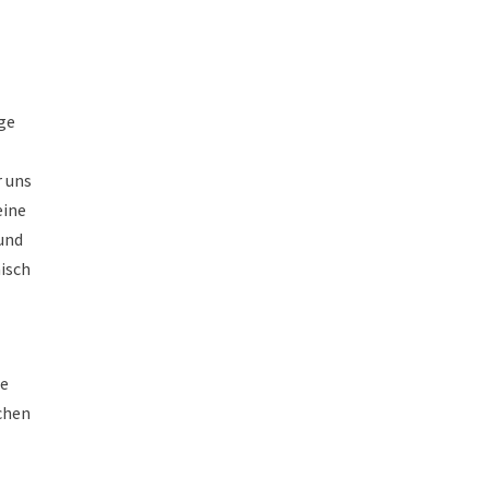
age
r uns
eine
 und
isch
ie
chen