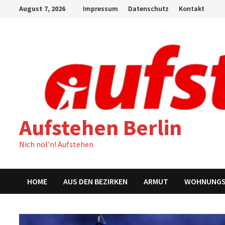
Zum
August 7, 2026
Impressum
Datenschutz
Kontakt
Inhalt
springen
Aufstehen Berlin
Nich nöl'n! Aufstehen
HOME
AUS DEN BEZIRKEN
ARMUT
WOHNUNG