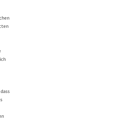
schen
etten
e
ich
 dass
as
nn