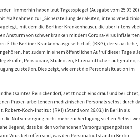
erden. Immerhin haben laut Tagesspiegel (Ausgabe vom 25.03.20)
mit Maßnahmen zur „Sicherstellung der akuten, intensivmedizini
orgelegt, mit dem die Berliner Krankenhäuser, die über Intensivb
nden Ansturm von schwer kranken mit dem Corona-Virus infizierten
ité. Die Berliner Krankenhausgesellschaft (BKG), der staatliche,
angehören, hat zudem in einem öffentlichen Aufruf dieser Tage all
legekräfte, Pensionäre, Studenten, Ehrenamtliche – aufgerufen, s
fügung zu stellen. Dies zeigt, wie ernst die Personalsituation im
ndheitsamtes Reinickendorf, setzt noch eins drauf und berichtet,
ssenen Praxen arbeitenden medizinischen Personals selbst durch d
 lt. Robert-Koch-Institut (RKI) (Stand vom 26.03.) in Berlin als
ür die Notversorgung nicht mehr zur Verfügung stehen. Selbst we
g nahe liegend, dass bei den vorhandenen Versorgungsengpässen
vom Virus betroffen sind, was den Personalnotstand in Berlin