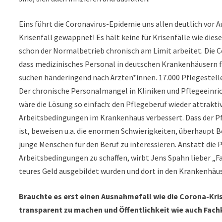
Eins führt die Coronavirus-Epidemie uns allen deutlich vor 
Krisenfall gewappnet! Es hält keine für Krisenfälle wie die
schon der Normalbetrieb chronisch am Limit arbeitet. Die C
dass medizinisches Personal in deutschen Krankenhäusern feh
suchen händeringend nach Ärzten*innen. 17.000 Pflegestell
Der chronische Personalmangel in Kliniken und Pflegeeinri
wäre die Lösung so einfach: den Pflegeberuf wieder attrakt
Arbeitsbedingungen im Krankenhaus verbessert. Dass der Pf
ist, beweisen u.a. die enormen Schwierigkeiten, überhaupt 
junge Menschen für den Beruf zu interessieren. Anstatt di
Arbeitsbedingungen zu schaffen, wirbt Jens Spahn lieber „F
teures Geld ausgebildet wurden und dort in den Krankenhäus
Brauchte es erst einen Ausnahmefall wie die Corona-K
transparent zu machen und Öffentlichkeit wie auch Fa