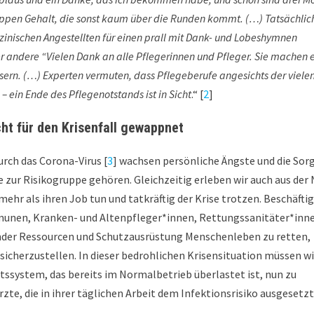
knappen Gehalt, die sonst kaum über die Runden kommt. (…) Tatsächlic
zinischen Angestellten für einen prall mit Dank- und Lobeshymnen
er andere “Vielen Dank an alle Pflegerinnen und Pfleger. Sie machen 
ssern. (…) Experten vermuten, dass Pflegeberufe angesichts der viele
– ein Ende des Pflegenotstands ist in Sicht
.“ [
2
]
ht für den Krisenfall gewappnet
urch das Corona-Virus [
3
] wachsen persönliche Ängste und die Sor
zur Risikogruppe gehören. Gleichzeitig erleben wir auch aus der
ehr als ihren Job tun und tatkräftig der Krise trotzen. Beschäfti
nen, Kranken- und Altenpfleger*innen, Rettungssanitäter*inn
nder Ressourcen und Schutzausrüstung Menschenleben zu retten,
sicherzustellen. In dieser bedrohlichen Krisensituation müssen wi
ssystem, das bereits im Normalbetrieb überlastet ist, nun zu
te, die in ihrer täglichen Arbeit dem Infektionsrisiko ausgesetz