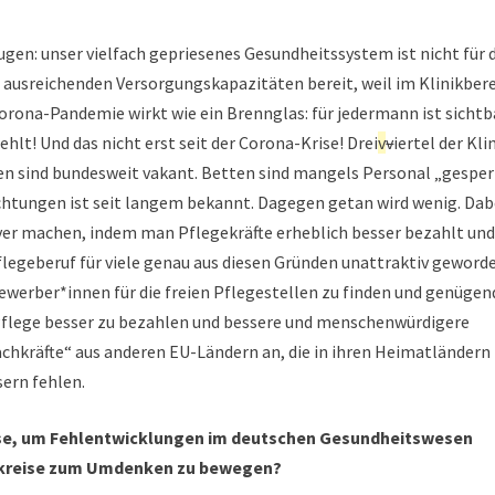
Augen: unser vielfach gepriesenes Gesundheitssystem ist nicht für 
se ausreichenden Versorgungskapazitäten bereit, weil im Klinikber
orona-Pandemie wirkt wie ein Brennglas: für jedermann ist sichtb
lt! Und das nicht erst seit der Corona-Krise! Drei
v
v
iertel der Kli
en sind bundesweit vakant. Betten sind mangels Personal „gesper
chtungen ist seit langem bekannt. Dagegen getan wird wenig. Dab
iver machen, indem man Pflegekräfte erheblich besser bezahlt und
legeberuf für viele genau aus diesen Gründen unattraktiv geword
Bewerber*innen für die freien Pflegestellen zu finden und genügen
e Pflege besser zu bezahlen und bessere und menschenwürdigere
achkräfte“ aus anderen EU-Ländern an, die in ihren Heimatländern 
ern fehlen.
rise, um Fehlentwicklungen im deutschen Gesundheitswesen
chkreise zum Umdenken zu bewegen?