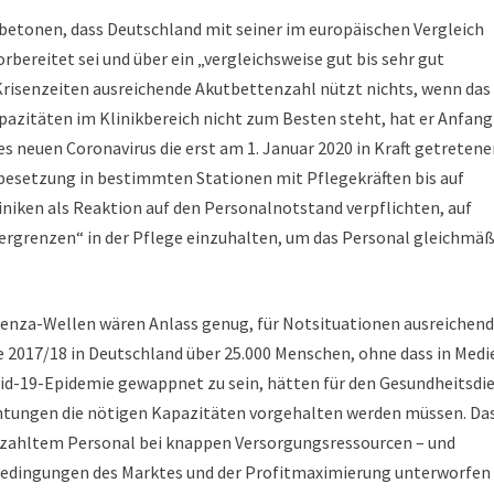
betonen, dass Deutschland mit seiner im europäischen Vergleich
rbereitet sei und über ein „vergleichsweise gut bis sehr gut
Krisenzeiten ausreichende Akutbettenzahl nützt nichts, wenn das
kapazitäten im Klinikbereich nicht zum Besten steht, hat er Anfang
es neuen Coronavirus die erst am 1. Januar 2020 in Kraft getreten
tbesetzung in bestimmten Stationen mit Pflegekräften bis auf
iniken als Reaktion auf den Personalnotstand verpflichten, auf
rgrenzen“ in der Pflege einzuhalten, um das Personal gleichmäß
luenza-Wellen wären Anlass genug, für Notsituationen ausreichen
e 2017/18 in Deutschland über 25.000 Menschen, ohne dass in Medi
vid-19-Epidemie gewappnet zu sein, hätten für den Gesundheitsdi
htungen die nötigen Kapazitäten vorgehalten werden müssen. Da
bezahltem Personal bei knappen Versorgungsressourcen – und
edingungen des Marktes und der Profitmaximierung unterworfen i