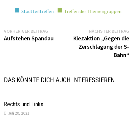
Stadtteiltreffen
Treffen der Themengruppen
Beitragsnavigation
Vorheriger
N
VORHERIGER BEITRAG
NÄCHSTER BEITRAG
Beitrag:
Be
Aufstehen Spandau
Kiezaktion „Gegen die
Zerschlagung der S-
Bahn“
DAS KÖNNTE DICH AUCH INTERESSIEREN
Rechts und Links
Juli 20, 2021