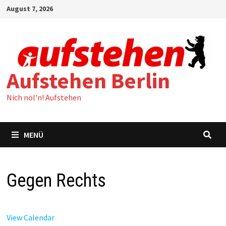
Zum
August 7, 2026
Inhalt
springen
Aufstehen Berlin
Nich nöl'n! Aufstehen
MENÜ
Gegen Rechts
View Calendar