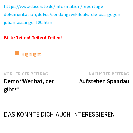
https://www.daserste.de/
information/reportage-
dokumentation/dokus/sendung/
wikileaks-die-usa-gegen-
julian-assange-100.html
Bitte Teilen! Teilen! Teilen!
Highlight
Beitragsnavigation
Vorheriger
N
VORHERIGER BEITRAG
NÄCHSTER BEITRAG
Beitrag:
Be
Demo “Wer hat, der
Aufstehen Spandau
gibt!“
DAS KÖNNTE DICH AUCH INTERESSIEREN