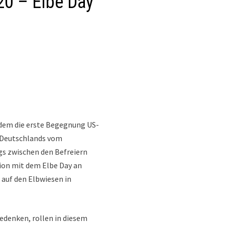
20 – Elbe Day
n dem die erste Begegnung US-
g Deutschlands vom
gs zwischen den Befreiern
gion mit dem Elbe Day an
 auf den Elbwiesen in
edenken, rollen in diesem