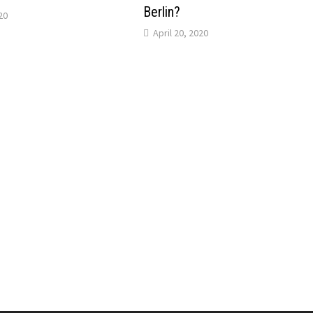
Berlin?
20
April 20, 2020