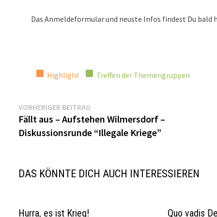
Das Anmeldeformular und neuste Infos findest Du bald h
Highlight
Treffen der Themengruppen
Beitragsnavigation
Vorheriger
VORHERIGER BEITRAG
Beitrag:
Fällt aus – Aufstehen Wilmersdorf –
Diskussionsrunde “Illegale Kriege”
DAS KÖNNTE DICH AUCH INTERESSIEREN
Hurra, es ist Krieg!
Quo vadis De