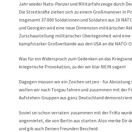
Jahr wieder Nato-Panzer und Militärfahrzeuge durch De
Die Streitkräfte ziehen sich zu einem Großmanöver in 
insgesamt 37.000 Soldatinnen und Soldaten aus 16 NATO
und Georgien wird eine neue Dimension militärischer Akt
Zurschaustellung militärischer Überlegenheit wird eine
kampfstarker Großverbände aus den USA an die NATO-O
Was für ein Widerspruch zum Gedenken an das Kriegsende
kriegerische Provokation, zu der wir klar NEIN sagen!
Dagegen müssen wir ein Zeichen setzen - für Abrüstung
wollen wir nach Torgau fahren und zusammen mit der 
Aufstehen-Gruppen aus ganz Deutschland demonstriere
Soviel sei schon verraten: zusammen mit der FriKo wurd
angemietet, die von Berlin aus starten. Also merke Dir de
und gib auch Deinen Freunden Bescheid.