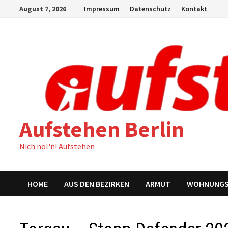
Zum
August 7, 2026
Impressum
Datenschutz
Kontakt
Inhalt
springen
Aufstehen Berlin
Nich nöl'n! Aufstehen
HOME
AUS DEN BEZIRKEN
ARMUT
WOHNUNG