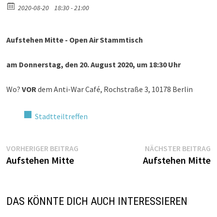
2020-08-20
18:30 - 21:00
Aufstehen Mitte - Open Air Stammtisch
am Donnerstag, den 20. August 2020, um 18:30 Uhr
Wo?
VOR
dem Anti-War Café, Rochstraße 3, 10178 Berlin
Stadtteiltreffen
Beitragsnavigation
Vorheriger
N
VORHERIGER BEITRAG
NÄCHSTER BEITRAG
Beitrag:
Be
Aufstehen Mitte
Aufstehen Mitte
DAS KÖNNTE DICH AUCH INTERESSIEREN