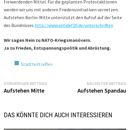
freiwerdenden Mittel. Für die geplanten Protestaktionen
werden wir uns mit anderen Friedensinitiativen vernetzen.
Aufstehen Berlin-Mitte unterstützt den Aufruf auf der Seite
des Bündnisses
http://www.antidef20.de/
unterschriften
Wir sagen Nein zu NATO-Kriegsmanövern.
Ja
zu Frieden, Entspannungspolitik und Abrüstung.
Stadtteiltreffen
Beitragsnavigation
Vorheriger
N
VORHERIGER BEITRAG
NÄCHSTER BEITRAG
Beitrag:
Be
Aufstehen Mitte
Aufstehen Spandau
DAS KÖNNTE DICH AUCH INTERESSIEREN