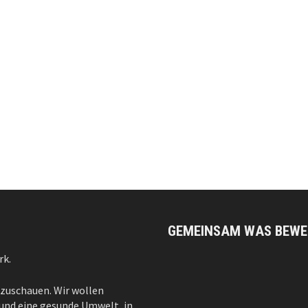
GEMEINSAM WAS BEWE
rk.
 zuschauen. Wir wollen
– und eine gesunde Umwelt, in