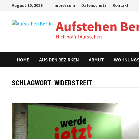
Zum
August 10, 2026
Impressum
Datenschutz
Kontakt
Inhalt
springen
Aufstehen Ber
Nich nöl'n! Aufstehen
HOME
AUS DEN BEZIRKEN
ARMUT
WOHNUNG
SCHLAGWORT:
WIDERSTREIT