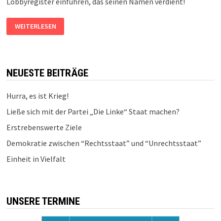
Lobbyregister einführen, das seinen Namen verdient!
FÜR
WEITERLESEN
EIN
LÄNGST
ÜBERFÄLLIGES
LOBBYREGISTER
NEUESTE BEITRÄGE
Hurra, es ist Krieg!
Ließe sich mit der Partei „Die Linke“ Staat machen?
Erstrebenswerte Ziele
Demokratie zwischen “Rechtsstaat” und “Unrechtsstaat”
Einheit in Vielfalt
UNSERE TERMINE