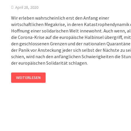
April 28, 2020
Wir erleben wahrscheinlich erst den Anfang einer
wirtschaftlichen Megakrise, in deren Katastrophendynamik 
Hoffnung einer solidarischen Welt innewohnt. Auch wenn, al
die Corona-Krise auf die europäische Halbinsel übergriff, mi
den geschlossenen Grenzen und der nationalen Quarantäne 
der Panik vor Ansteckung jeder sich selbst der Nächste zu se
schien, wird nach den anfänglichen Schwierigkeiten die Stu
der europäischen Solidarität schlagen.
EIN
WEITERLESEN
VIRUS
GEHT
UM
IN
EUROPA
–
DER
VIRUS
DES
NEOLIBERALISMUS!