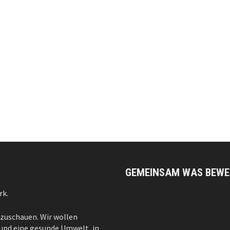
GEMEINSAM WAS BEWE
rk.
 zuschauen. Wir wollen
– und eine gesunde Umwelt, in