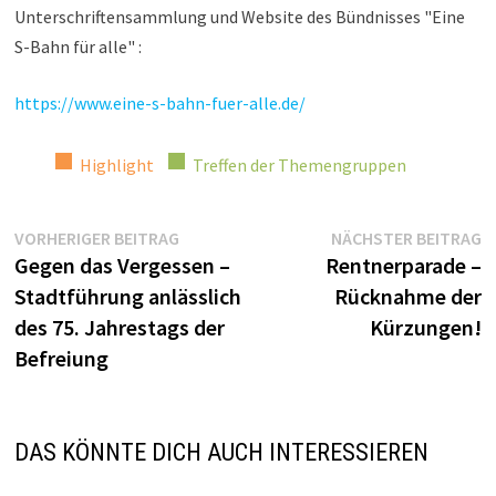
Unterschriftensammlung und Website des Bündnisses "Eine
S-Bahn für alle" :
https://www.eine-s-bahn-fuer-alle.de/
Highlight
Treffen der Themengruppen
Beitragsnavigation
Vorheriger
N
VORHERIGER BEITRAG
NÄCHSTER BEITRAG
Beitrag:
Be
Gegen das Vergessen –
Rentnerparade –
Stadtführung anlässlich
Rücknahme der
des 75. Jahrestags der
Kürzungen!
Befreiung
DAS KÖNNTE DICH AUCH INTERESSIEREN