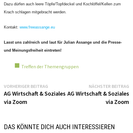
Dazu dürfen auch leere Töpfe/Topfdeckel und Kochlöffel/Kellen zum
Krach schlagen mitgebracht werden.
Kontakt:
www.freeassange.eu
Lasst uns zahlreich und laut für Julian Assange und die Presse-
und Meinungsfreiheit eintreten!
Treffen der Themengruppen
Beitragsnavigation
Vorheriger
N
VORHERIGER BEITRAG
NÄCHSTER BEITRAG
Beitrag:
Be
AG Wirtschaft & Soziales
AG Wirtschaft & Soziales
via Zoom
via Zoom
DAS KÖNNTE DICH AUCH INTERESSIEREN