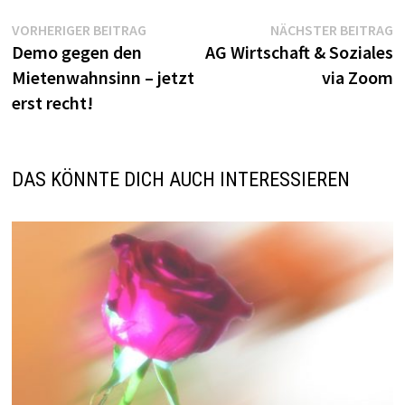
Beitragsnavigation
Vorheriger
N
VORHERIGER BEITRAG
NÄCHSTER BEITRAG
Beitrag:
Be
Demo gegen den
AG Wirtschaft & Soziales
Mietenwahnsinn – jetzt
via Zoom
erst recht!
DAS KÖNNTE DICH AUCH INTERESSIEREN