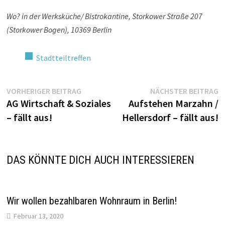
Wo? in der Werksküche/ Bistrokantine, Storkower Straße 207
(Storkower Bogen), 10369 Berlin
Stadtteiltreffen
Beitragsnavigation
Vorheriger
N
VORHERIGER BEITRAG
NÄCHSTER BEITRAG
Beitrag:
Be
AG Wirtschaft & Soziales
Aufstehen Marzahn /
– fällt aus!
Hellersdorf – fällt aus!
DAS KÖNNTE DICH AUCH INTERESSIEREN
Wir wollen bezahlbaren Wohnraum in Berlin!
Februar 13, 2020