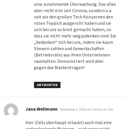
eine zunehmende Überwachung. Das alles
aber nicht erst seit Corona, sondern u.a.
seit wir den großen Tech Konzernen den
roten Teppich ausgerollt haben und sie
sich bei uns so breit gemacht haben, so
dass sie nicht mehr wegzudenken sind. Sie
„bedanken“ sich bei uns, indem sie kaum
Steuern zahlen und Gewerkschaften
(Betriebsräte) aus ihren Unternehmen
raushalten. Demonstriert wird aber
gegen das Maskentragen!
ANTWORTEN
sagt:
Jana Wellmann
November 2, 2020 um 10:26 a.m. Uhr
Hier (falls überhaupt erlaubt) auch mal eine
anderslautende Meinung – auch wenn nicht