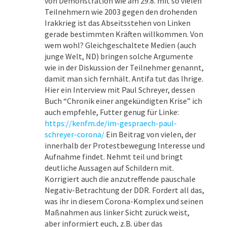
von Demonstration wie am 29.8. mit so vielen
Teilnehmern wie 2003 gegen den drohenden
Irakkrieg ist das Abseitsstehen von Linken
gerade bestimmten Kräften willkommen. Von
wem wohl? Gleichgeschaltete Medien (auch
junge Welt, ND) bringen solche Argumente
wie in der Diskussion der Teilnehmer genannt,
damit man sich fernhält. Antifa tut das Ihrige.
Hier ein Interview mit Paul Schreyer, dessen
Buch “Chronik einer angekündigten Krise” ich
auch empfehle, Futter genug für Linke:
https://kenfm.de/im-gespraech-paul-
schreyer-corona/
Ein Beitrag von vielen, der
innerhalb der Protestbewegung Interesse und
Aufnahme findet. Nehmt teil und bringt
deutliche Aussagen auf Schildern mit.
Korrigiert auch die anzutreffende pauschale
Negativ-Betrachtung der DDR. Fordert all das,
was ihr in diesem Corona-Komplex und seinen
Maßnahmen aus linker Sicht zurück weist,
aber informiert euch, z.B. über das