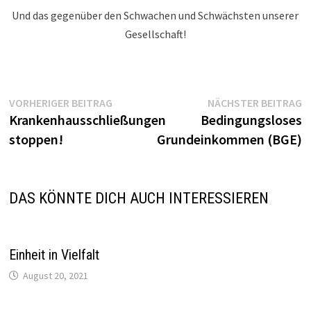
Und das gegenüber den Schwachen und Schwächsten unserer
Gesellschaft!
Beitragsnavigation
Vorheriger
N
VORHERIGER BEITRAG
NÄCHSTER BEITRAG
Beitrag:
Be
Krankenhausschließungen
Bedingungsloses
stoppen!
Grundeinkommen (BGE)
DAS KÖNNTE DICH AUCH INTERESSIEREN
Einheit in Vielfalt
August 20, 2021