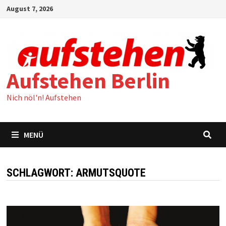
Zum
August 7, 2026
Inhalt
springen
Aufstehen Berlin
Nich nöl'n! Aufstehen
MENÜ
SCHLAGWORT:
ARMUTSQUOTE