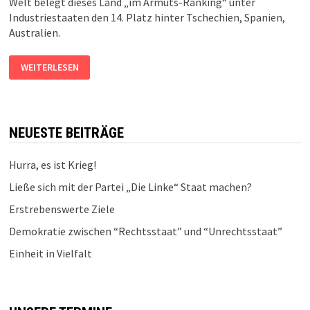
Welt belegt dieses Land „im Armuts-Ranking“ unter
Industriestaaten den 14. Platz hinter Tschechien, Spanien,
Australien.
REICHES
WEITERLESEN
LAND?
ARME
KINDER!
NEUESTE BEITRÄGE
Hurra, es ist Krieg!
Ließe sich mit der Partei „Die Linke“ Staat machen?
Erstrebenswerte Ziele
Demokratie zwischen “Rechtsstaat” und “Unrechtsstaat”
Einheit in Vielfalt