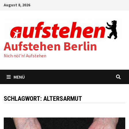
Zum
August 8, 2026
Inhalt
springen
Aufstehen Berlin
Nich nöl'n! Aufstehen
MENÜ
SCHLAGWORT:
ALTERSARMUT