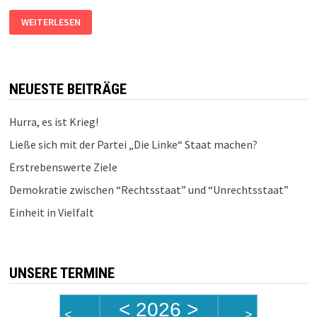
BERLIN,
WEITERLESEN
BERLIN
WAS
BIST
DU
ARM
UND
NEUESTE BEITRÄGE
ALT
Hurra, es ist Krieg!
Ließe sich mit der Partei „Die Linke“ Staat machen?
Erstrebenswerte Ziele
Demokratie zwischen “Rechtsstaat” und “Unrechtsstaat”
Einheit in Vielfalt
UNSERE TERMINE
<
2026
>
<
>